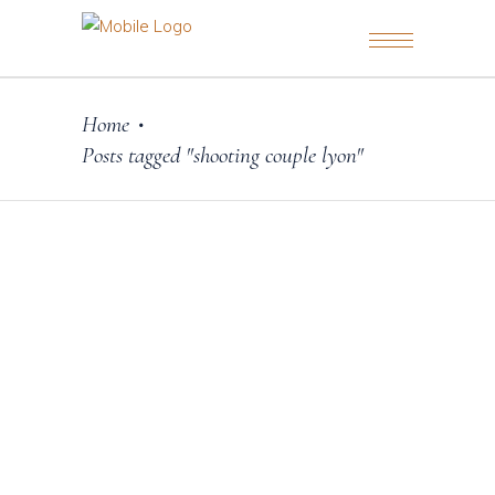
Home
•
Posts tagged "shooting couple lyon"
2 février 2025
Conseils & inspirations
,
Couple
SÉANCE PHOTO DE COUPLE
À LYON – TENUES ET