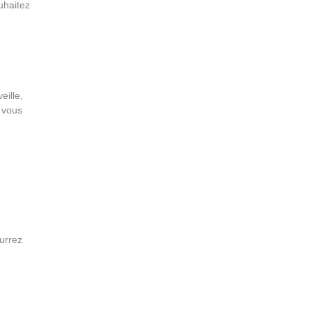
uhaitez
eille,
 vous
urrez