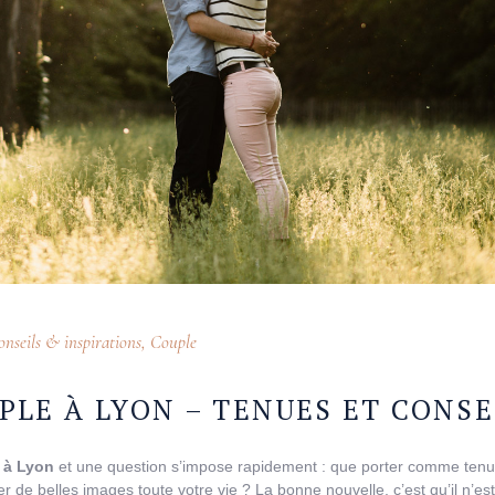
nseils & inspirations
,
Couple
PLE À LYON – TENUES ET CONSE
 à Lyon
et une question s’impose rapidement : que porter comme ten
r de belles images toute votre vie ? La bonne nouvelle, c’est qu’il n’es