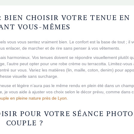
: BIEN CHOISIR VOTRE TENUE EN
ANT VOUS-MÊMES
ls vous vous sentez vraiment bien. Le confort est la base de tout ; il 
us enlacer, de marcher et de rire sans penser à vos vêtements.
, mais harmonieux. Vos tenues doivent se répondre visuellement plutôt q
ge, l’autre peut opter pour une robe crème ou terracotta. Limitez-vous à
entré sur vous. Variez les matières (lin, maille, coton, denim) pour app
ichesse visuelle sans surcharge.
mineuse et légère n’aura pas le même rendu en plein été dans un cham
re, je vous aide à ajuster vos choix selon le décor prévu, comme dans c
uple en pleine nature près de Lyon
.
ISIR POUR VOTRE SÉANCE PHOTO
COUPLE ?