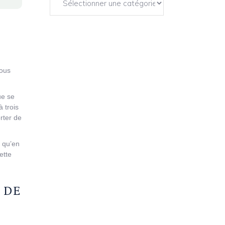
vous
ue se
 trois
orter de
p qu’en
ette
 DE