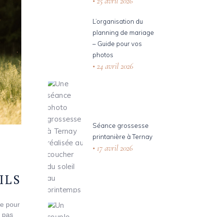
25 avril 2026
L’organisation du
planning de mariage
– Guide pour vos
photos
24 avril 2026
Séance grossesse
printanière à Ternay
17 avril 2026
ILS
ue pour
t pas