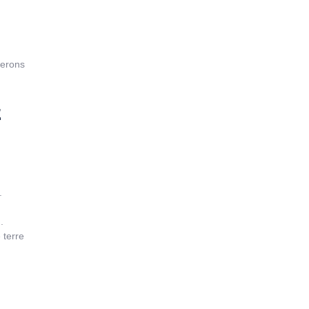
terons
E
.
.
 terre