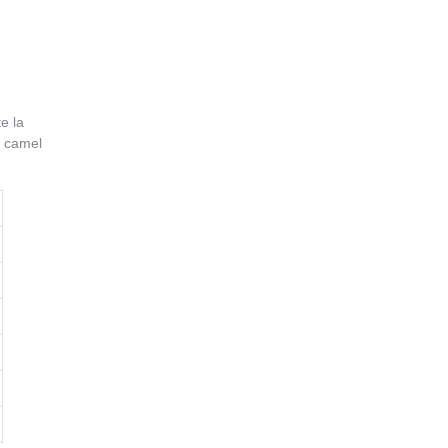
e la
n camel