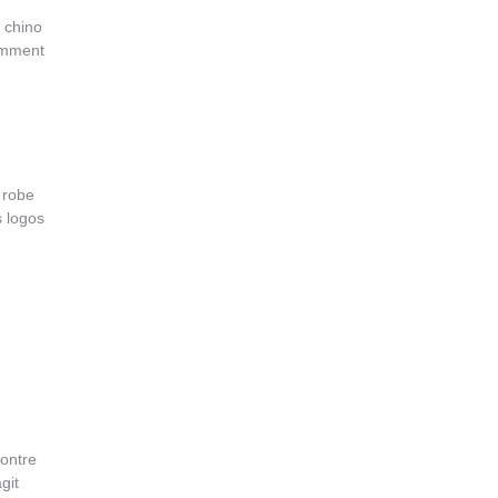
 chino
tamment
e robe
s logos
montre
git