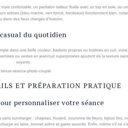
ais confortable, un pantalon tailleur fluide avec un top en soie, ou un
eurs sobres (bleu marine, vert foncé, bordeaux) fonctionnent bien, no
ou dans des lieux chargés d’histoire.
 casual du quotidien
imple dans une belle couleur, baskets propres ou bottines en cuir, voir
rchemises ou vestes en jean/cuir superposées ajoutent de la texture san
voyants.
AILS ET PRÉPARATION PRATIQUE
pour personnaliser votre séance
sans surcharger : chapeau, foulard, couronne de fleurs, bijoux fins, 
 écharpe en laine, bonnet sobre et gants assortis. Enfin, même s’il ne s’a