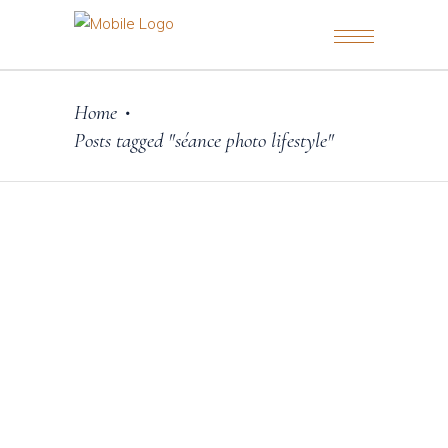
Home
•
Posts tagged "séance photo lifestyle"
23 août 2025
Conseils & inspirations
,
EVJF
SHOOTING PHOTO ENTRE
AMIES À LYON