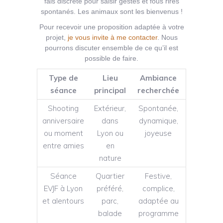
fais discrète pour saisir gestes et fous rires
spontanés. Les animaux sont les bienvenus !
Pour recevoir une proposition adaptée à votre
projet,
je vous invite à me contacter
. Nous
pourrons discuter ensemble de ce qu’il est
possible de faire.
Type de
Lieu
Ambiance
séance
principal
recherchée
Shooting
Extérieur,
Spontanée,
anniversaire
dans
dynamique,
ou moment
Lyon ou
joyeuse
entre amies
en
nature
Séance
Quartier
Festive,
EVJF à Lyon
préféré,
complice,
et alentours
parc,
adaptée au
balade
programme