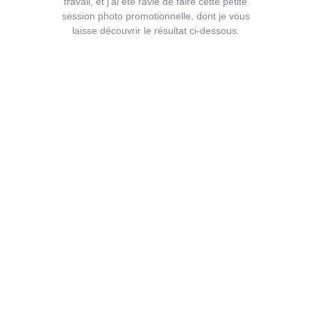
travail, et j’ai été ravie de faire cette petite
session photo promotionnelle, dont je vous
laisse découvrir le résultat ci-dessous.