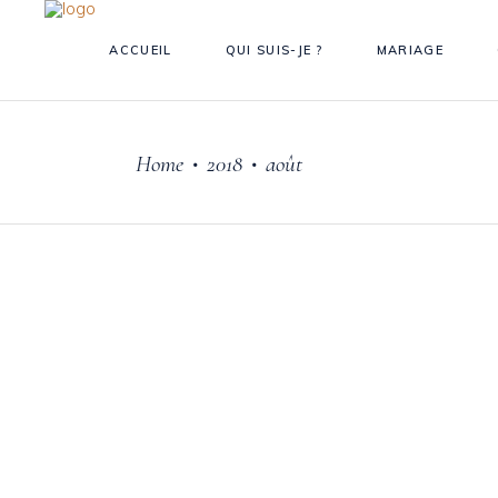
ACCUEIL
QUI SUIS-JE ?
MARIAGE
Home
2018
août
•
•
4 août 2018
Mariage
MARIAGE AU CHÂTEAU
DE VAUMARCUS EN