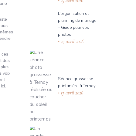
25 avril 2026
 une
L’organisation du
este
planning de mariage
 nous
– Guide pour vos
s mêmes
photos
rendre
24 avril 2026
r ces
t des
 plus
s voix
Séance grossesse
ent
printanière à Ternay
ici.
17 avril 2026