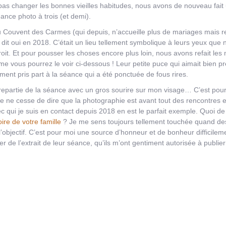
 pas changer les bonnes vieilles habitudes, nous avons de nouveau fait
ance photo à trois (et demi).
Couvent des Carmes (qui depuis, n’accueille plus de mariages mais r
t dit oui en 2018. C’était un lieu tellement symbolique à leurs yeux que
oit. Et pour pousser les choses encore plus loin, nous avons refait le
e vous pourrez le voir ci-dessous ! Leur petite puce qui aimait bien p
ent pris part à la séance qui a été ponctuée de fous rires.
epartie de la séance avec un gros sourire sur mon visage… C’est pou
e ne cesse de dire que la photographie est avant tout des rencontres e
ec qui je suis en contact depuis 2018 en est le parfait exemple. Quoi de
toire de votre famille
? Je me sens toujours tellement touchée quand de
’objectif. C’est pour moi une source d’honneur et de bonheur difficilem
r de l’extrait de leur séance, qu’ils m’ont gentiment autorisée à publier 