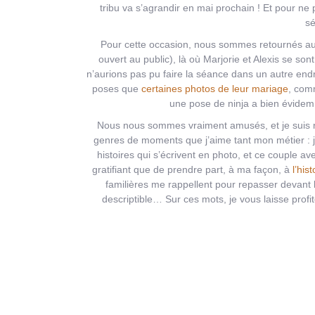
tribu va s’agrandir en mai prochain ! Et pour ne
sé
Pour cette occasion, nous sommes retournés au 
ouvert au public), là où Marjorie et Alexis se son
n’aurions pas pu faire la séance dans un autre endr
poses que
certaines photos de leur mariage
, comm
une pose de ninja a bien évidemm
Nous nous sommes vraiment amusés, et je suis r
genres de moments que j’aime tant mon métier : j
histoires qui s’écrivent en photo, et ce couple av
gratifiant que de prendre part, à ma façon, à
l’his
familières me rappellent pour repasser devant l
descriptible… Sur ces mots, je vous laisse profite