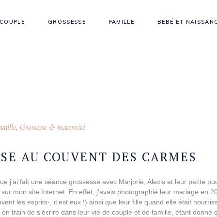
COUPLE
GROSSESSE
FAMILLE
BÉBÉ ET NAISSAN
amille
,
Grossesse & maternité
SE AU COUVENT DES CARMES
e j’ai fait une séance grossesse avec Marjorie, Alexis et leur petite pu
sur mon site Internet. En effet, j’avais photographié leur mariage en 20
t les esprits-, c’est eux !) ainsi que leur fille quand elle était nourris
en train de s’écrire dans leur vie de couple et de famille, étant donné 